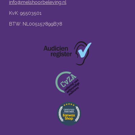
info@melshoorbeleving.nl
KvK: 95503501
BTW: NL005157899B78