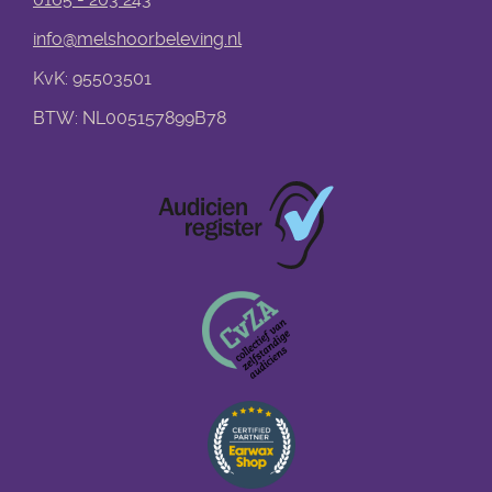
info@melshoorbeleving.nl
KvK: 95503501
BTW: NL005157899B78